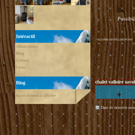
voir ci - 
Possibilitée de
Intéractif
VALLOIRE SAVOIE LEBONCOIN
Album photo
Blog
Contact
Liens
chalet valloire savo
Blog
Aucun élément à afficher
Date de dernière mis