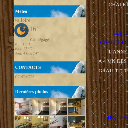
CHALET LA CHA
Météo
Valloire
16
°C
LES C
Ciel dégagé
CHALET LE
Min: 16 °C
Max: 17 °C
L’ANNE
Vent: 4 kmh 74°
A 4 MN DES R
CONTACTS
GRATUIT(200m 
CONTACTS
vo
Dernières photos
CHALET 