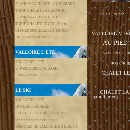
PLANNING CHALET LA CHAMBRE
TARIF CHALET LA CHAMBRE
vue du balcon
PLANNING CHALET LE COL
TARIF CHALET LE COL 10pers
OFFRES SPECIALES ET PROMO
VALLOIRE VER
DERNIERES MINUTES
AU PIED
VALLOIRE L’ÉTÉ
STATION ETE HI
VALLOIRE L’ÉTÉ
nos chale
E- PASS LOISIR VALLOIRE
CHALET LE 
PROGRAMME ETE 2025
LE SKI
CHALET LA CH
actuellement
VALLOIRE L’ÉTÉ
DOMAINE SKIABLE
ESF ECOLE DU SKI FRANCAIS
tarif remontées mécaniques
WEBCAM DE VALLOIRE EN DIRECT