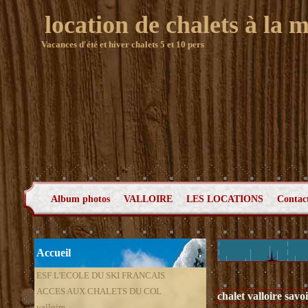
location de chalets à la 
Vacances d'été et hiver chalets 5 et 10 pers
Album photos
VALLOIRE
LES LOCATIONS
Contac
Accueil
ESF L'ECOLE DU SKI FRANCAIS
ACCES AUX CHALETS DU COL
chalet valloire savo
valloire