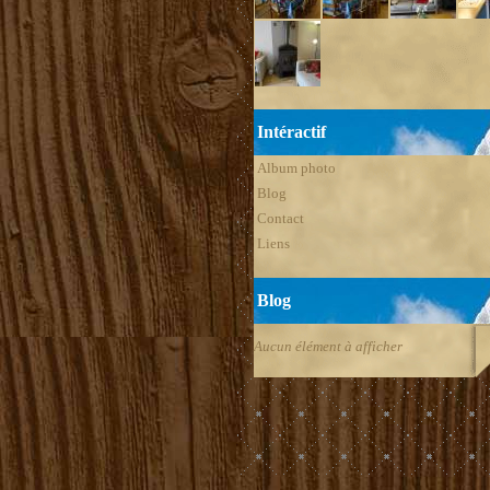
Intéractif
Album photo
Blog
Contact
Liens
Blog
Aucun élément à afficher