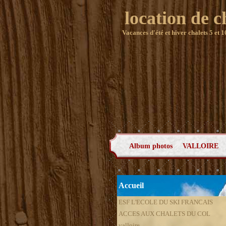
location de c
Vacances d'été et hiver chalets 5 et 1
Album photos
VALLOIRE
Accueil
ESF L'ECOLE DU SKI FRANCAIS
ACCES AUX CHALETS DU COL
valloire