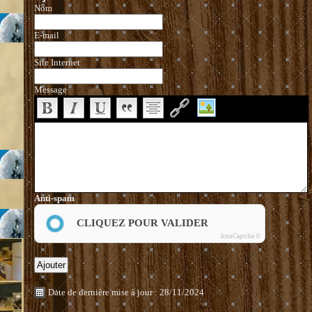
Nom
E-mail
Site Internet
Message
Anti-spam
CLIQUEZ POUR VALIDER
IconCaptcha ©
Date de dernière mise à jour : 28/11/2024