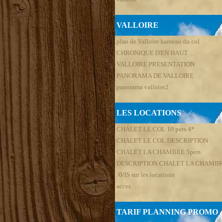
VALLOIRE
plan de Valloire hameau du col
CHRONIQUE D'EN HAUT
VALLOIRE PRESENTATION
PANORAMA DE VALLOIRE
panorama valloire2
LES LOCATIONS
CHALET LE COL 10 pers 4*
CHALET LE COL DESCRIPTION
CHALET LA CHAMBRE 5pers
DESCRIPTION CHALET LA CHAMB
AVIS sur les locations
acces
TARIF PLANNING PROMO