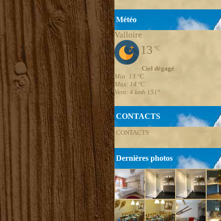
Météo
Valloire
13
°C
Ciel dégagé
Min: 13 °C
Max: 14 °C
Vent: 4 kmh 151°
CONTACTS
CONTACTS
Dernières photos