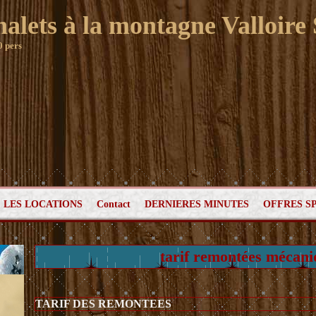
halets à la montagne Valloire
0 pers
LES LOCATIONS
Contact
DERNIERES MINUTES
OFFRES S
tarif remontées mécani
TARIF DES REMONTEES