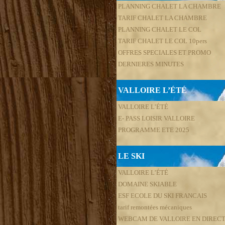
PLANNING CHALET LA CHAMBRE
TARIF CHALET LA CHAMBRE
PLANNING CHALET LE COL
TARIF CHALET LE COL 10pers
OFFRES SPECIALES ET PROMO
DERNIERES MINUTES
VALLOIRE L’ÉTÉ
VALLOIRE L’ÉTÉ
E- PASS LOISIR VALLOIRE
PROGRAMME ETE 2025
LE SKI
VALLOIRE L’ÉTÉ
DOMAINE SKIABLE
ESF ECOLE DU SKI FRANCAIS
tarif remontées mécaniques
WEBCAM DE VALLOIRE EN DIREC