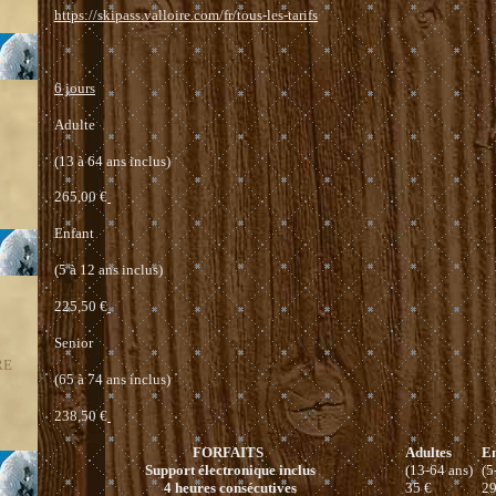
https://skipass.valloire.com/fr/tous-les-tarifs
6 jours
Adulte
(13 à 64 ans inclus)
265,00 €
Enfant
(5 à 12 ans inclus)
225,50 €
Senior
RE
(65 à 74 ans inclus)
238,50 €
FORFAITS
Adultes
En
Support électronique inclus
(13-64 ans)
(5
4 heures consécutives
35 €
29