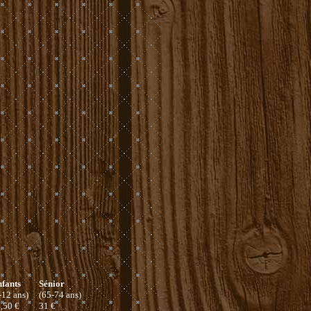
fants
Sénior
-12 ans)
(65-74 ans)
,50 €
31 €