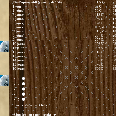
Fin d'après-midi (à partir de 15h)
21,50 €
21
1 jour
39 €
33
2 jours
76 €
64
3 jours
113 €
96
4 jours
150 €
12
5 jours
178 €
15
6 jours
197,50 €
16
7 jours
217,50 €
18
8 jours
237 €
20
9 jours
257 €
21
10 jours
276,50 €
23
11 jours
296,50 €
25
12 jours
316 €
26
13 jours
336 €
28
14 jours
356 €
30
15 jours
376 €
31
16 jours
396 €
33
1
2
3
4
5
3
votes. Moyenne
4.67
sur 5.
T
Ajouter un commentaire