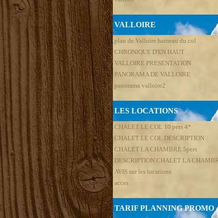
VALLOIRE
plan de Valloire hameau du col
CHRONIQUE D'EN HAUT
VALLOIRE PRESENTATION
PANORAMA DE VALLOIRE
panorama valloire2
LES LOCATIONS
CHALET LE COL 10 pers 4*
CHALET LE COL DESCRIPTION
CHALET LA CHAMBRE 5pers
DESCRIPTION CHALET LA CHAMB
AVIS sur les locations
acces
TARIF PLANNING PROMO