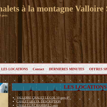
halets à la montagne Valloire
0 pers
LES LOCATIONS
Contact
DERNIERES MINUTES
OFFRES S
LES LOCATIONS
VALLOIRE CHALET LE COL 10 pers 4*
CHALET LE COL DESCRIPTION
CHALET LA CHAMBRE 5 pers