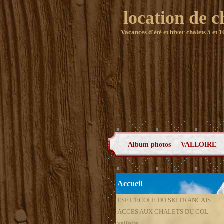
location de c
Vacances d'été et hiver chalets 5 et 1
Album photos
VALLOIRE
Accueil
ESF L'ECOLE DU SKI FRANCAIS
ACCES AUX CHALETS DU COL
valloire