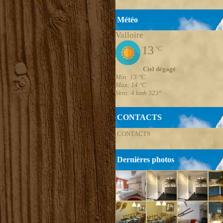
Météo
Valloire
13
°C
Ciel dégagé
Min: 13 °C
Max: 14 °C
Vent: 4 kmh 323°
CONTACTS
CONTACTS
Dernières photos