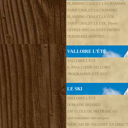
PLANNING CHALET LA CHAMBRE
TARIF CHALET LA CHAMBRE
PLANNING CHALET LE COL
TARIF CHALET LE COL 10pers
OFFRES SPECIALES ET PROMO
DERNIERES MINUTES
VALLOIRE L’ÉTÉ
VALLOIRE L’ÉTÉ
E- PASS LOISIR VALLOIRE
PROGRAMME ETE 2025
LE SKI
VALLOIRE L’ÉTÉ
DOMAINE SKIABLE
ESF ECOLE DU SKI FRANCAIS
tarif remontées mécaniques
WEBCAM DE VALLOIRE EN DIREC