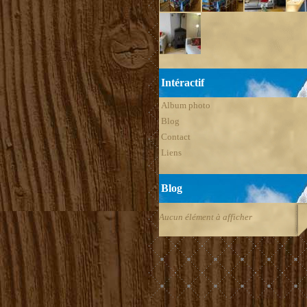
Intéractif
Album photo
Blog
Contact
Liens
Blog
Aucun élément à afficher