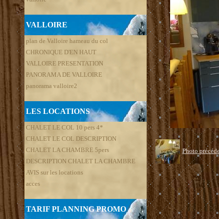
VALLOIRE
plan de Valloire hameau du col
CHRONIQUE D'EN HAUT
VALLOIRE PRESENTATION
PANORAMA DE VALLOIRE
panorama valloire2
LES LOCATIONS
CHALET LE COL 10 pers 4*
CHALET LE COL DESCRIPTION
CHALET LA CHAMBRE 5pers
Photo précéd
DESCRIPTION CHALET LA CHAMBRE
AVIS sur les locations
acces
TARIF PLANNING PROMO