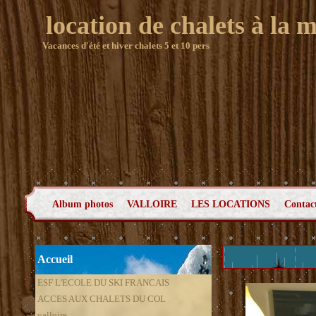
location de chalets à la 
Vacances d'été et hiver chalets 5 et 10 pers
Album photos
VALLOIRE
LES LOCATIONS
Contac
Accueil
ESF L'ECOLE DU SKI FRANCAIS
ACCES AUX CHALETS DU COL
valloire