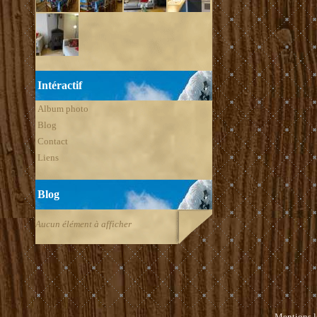
Intéractif
Album photo
Blog
Contact
Liens
Blog
Aucun élément à afficher
Mentions l