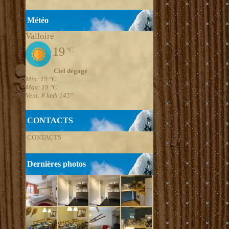
Météo
Valloire
19
°C
Ciel dégagé
Min: 19 °C
Max: 19 °C
Vent: 8 kmh 145°
CONTACTS
CONTACTS
Dernières photos