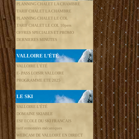
PLANNING CHALET LA CHAMBRE
TARIF CHALET LA CHAMBRE
PLANNING CHALET LE COL
TARIF CHALET LE COL 10pers
OFFRES SPECIALES ET PROMO
DERNIERES MINUTES
VALLOIRE L’ÉTÉ
VALLOIRE L’ÉTÉ
E- PASS LOISIR VALLOIRE
PROGRAMME ETE 2025
LE SKI
VALLOIRE L’ÉTÉ
DOMAINE SKIABLE
ESF ECOLE DU SKI FRANCAIS
tarif remontées mécaniques
WEBCAM DE VALLOIRE EN DIRECT