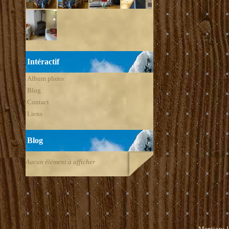
Intéractif
Album photo
Blog
Contact
Liens
Blog
Aucun élément à afficher
Mentions l