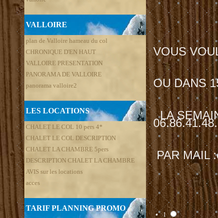
VALLOIRE
plan de Valloire hameau du col
VOUS VOUL
CHRONIQUE D'EN HAUT
VALLOIRE PRESENTATION
PANORAMA DE VALLOIRE
OU DANS 15
panorama valloire2
LES LOCATIONS
LA SEMAIN
06.86.41.48
CHALET LE COL 10 pers 4*
CHALET LE COL DESCRIPTION
CHALET LA CHAMBRE 5pers
PAR MAIL :c
DESCRIPTION CHALET LA CHAMBRE
AVIS sur les locations
acces
OU TE
TARIF PLANNING PROMO
1