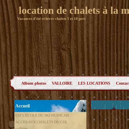
location de chalets à la 
Vacances d'été et hiver chalets 5 et 10 pers
Album photos
VALLOIRE
LES LOCATIONS
Contac
Accueil
ESF L'ECOLE DU SKI FRANCAIS
ACCES AUX CHALETS DU COL
valloire