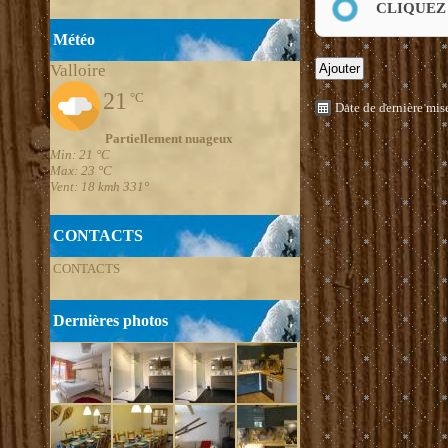
CLIQUEZ
Météo
Valloire
21
°C
Date de dernière mis
Partiellement nuageux
Min: 21 °C
Max: 23 °C
Vent: 18 kmh 331°
CONTACTS
CONTACTS
Dernières photos