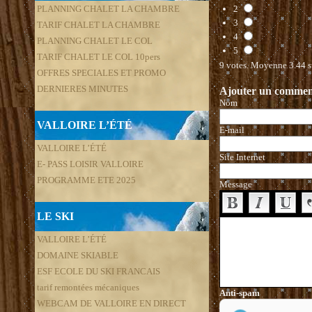
PLANNING CHALET LA CHAMBRE
2
3
TARIF CHALET LA CHAMBRE
4
PLANNING CHALET LE COL
5
TARIF CHALET LE COL 10pers
9
votes. Moyenne
3.44
s
OFFRES SPECIALES ET PROMO
DERNIERES MINUTES
Ajouter un commen
Nom
VALLOIRE L’ÉTÉ
E-mail
VALLOIRE L’ÉTÉ
Site Internet
E- PASS LOISIR VALLOIRE
PROGRAMME ETE 2025
Message
LE SKI
VALLOIRE L’ÉTÉ
DOMAINE SKIABLE
ESF ECOLE DU SKI FRANCAIS
tarif remontées mécaniques
Anti-spam
WEBCAM DE VALLOIRE EN DIRECT